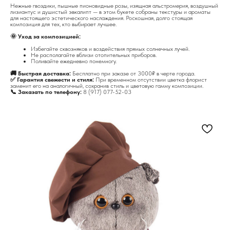
Нежные гвоздики, пышные пионовидные розы, изящная альстромерия, воздушный
лизиантус и душистый эвкалипт — в этом букете собраны текстуры и ароматы
для настоящего эстетического наслаждения. Роскошная, долго стоящая
композиция для тех, кто выбирает лучшее.
🌞 Уход за композицией:
Избегайте сквозняков и воздействия прямых солнечных лучей.
Не располагайте вблизи отопительных приборов.
Поливайте ежедневно понемногу.
🚚 Быстрая доставка:
Бесплатно при заказе от 3000₽ в черте города.
✅ Гарантия свежести и стиля:
При временном отсутствии цветка флорист
заменит его на аналогичный, сохранив стиль и цветовую гамму композиции.
📞 Заказать по телефону:
8 (917) 077-52-03