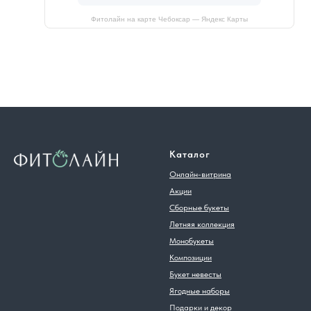
Фитолайн на карте Чебоксар — Яндекс Карты
Каталог
Онлайн-витрина
Акции
Сборные букеты
Летняя коллекция
Монобукеты
Композиции
Букет невесты
Ягодные наборы
Подарки и декор