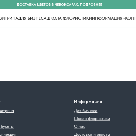
ДОСТАВКА ЦВЕТОВ В ЧЕБОКСАРАХ.
ПОДРОБНЕЕ
ВИТРИНА
ДЛЯ БИЗНЕСА
ШКОЛА ФЛОРИСТИКИ
ИНФОРМАЦИЯ
КОНТ
г
Информация
витрина
Для бизнеса
Школа флористики
 букеты
О нас
оллекция
Доставка и оплата