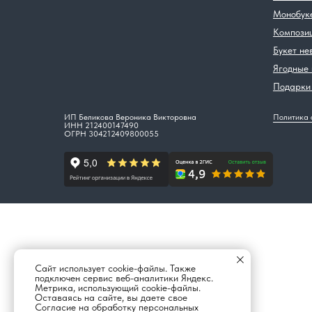
Монобук
Компози
Букет не
Ягодные
Подарки 
ИП Беликова Вероника Викторовна
Политика 
ИНН 212400147490
ОГРН 304212409800055
Сайт использует cookie-файлы. Также
подключен сервис веб-аналитики Яндекс.
Метрика, использующий cookie-файлы.
Оставаясь на сайте, вы даете свое
Согласие на обработку персональных