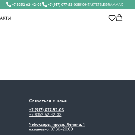
+7 8352 62-42-03
+7 (917) 077-52-03
ВКОНТАКТЕ
TELEGRAM
MAX
АКТЫ
Связаться с нами
+7 (917) 077-52-03
+7 8352 62-42-03
Чебоксары, просп. Ленина, 1
ежедневно, 07:30–20:00