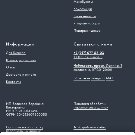
Монобукеты
Композиции
Букет невесты
Ягодные наборы
Подарки и декор
Информация
Связаться с нами
Для бизнеса
+7 (917) 077-52-03
+7 8352 62-42-03
Школа флористики
Чебоксары, просп. Ленина, 1
О нас
ежедневно, 07:30–20:00
Доставка и оплата
ВКонтакте
Telegram
MAX
Контакты
ИП Беликова Вероника
Политика обработки
Викторовна
персональных данных
ИНН 212400147490
ОГРН 304212409800055
Согласие на обработку
➤ Разработка сайта
персональных данных