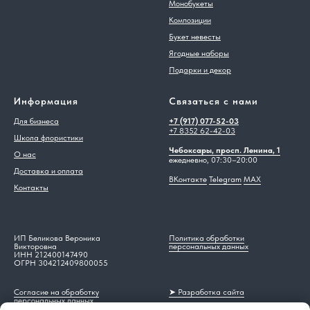
Монобукеты
Композиции
Букет невесты
Ягодные наборы
Подарки и декор
Информация
Связаться с нами
Для бизнеса
+7 (917) 077-52-03
+7 8352 62-42-03
Школа флористики
Чебоксары, просп. Ленина, 1
О нас
ежедневно, 07:30–20:00
Доставка и оплата
ВКонтакте
Telegram
MAX
Контакты
ИП Беликова Вероника
Политика обработки
Викторовна
персональных данных
ИНН 212400147490
ОГРН 304212409800055
Согласие на обработку
➤ Разработка сайта
персональных данных