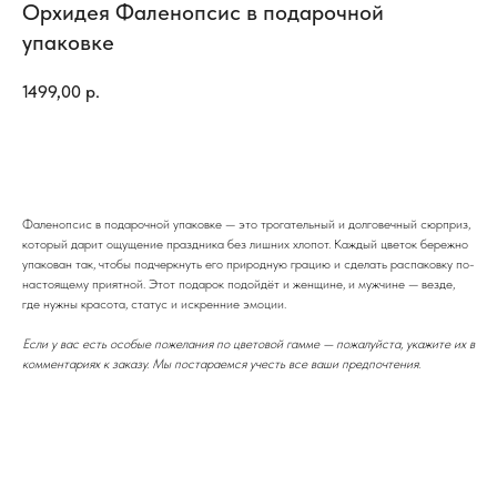
Орхидея Фаленопсис в подарочной
упаковке
1499,00
р.
Купить
Фаленопсис в подарочной упаковке — это трогательный и долговечный сюрприз,
который дарит ощущение праздника без лишних хлопот. Каждый цветок бережно
упакован так, чтобы подчеркнуть его природную грацию и сделать распаковку по-
настоящему приятной. Этот подарок подойдёт и женщине, и мужчине — везде,
где нужны красота, статус и искренние эмоции.
Если у вас есть особые пожелания по цветовой гамме — пожалуйста, укажите их в
комментариях к заказу. Мы постараемся учесть все ваши предпочтения.