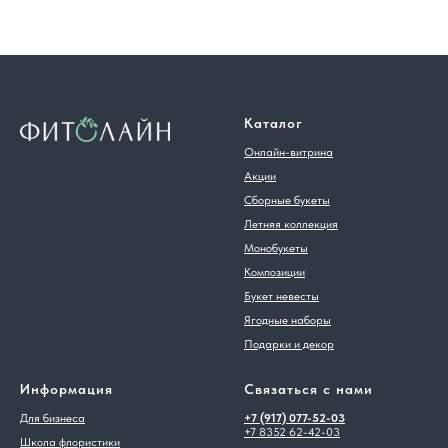
Каталог
Онлайн-витрина
Акции
Сборные букеты
Летняя коллекция
Монобукеты
Композиции
Букет невесты
Ягодные наборы
Подарки и декор
Информация
Связаться с нами
Для бизнеса
+7 (917) 077-52-03
+7 8352 62-42-03
Школа флористики