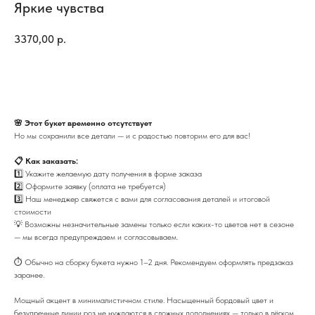
Яркие чувства
3370,00
р.
Купить
🌸 Этот букет временно отсутствует
Но мы сохранили все детали — и с радостью повторим его для вас!
📋 Как заказать:
1️⃣ Укажите желаемую дату получения в форме заказа
2️⃣ Оформите заявку (оплата не требуется)
3️⃣ Наш менеджер свяжется с вами для согласования деталей и итоговой
стоимости
💡 Возможны незначительные замены только если каких-то цветов нет в сезоне
— мы всегда предупреждаем и согласовываем.
⏱️ Обычно на сборку букета нужно 1–2 дня. Рекомендуем оформлять предзаказ
заранее.
Мощный акцент в минималистичном стиле. Насыщенный бордовый цвет и
безупречные линии роз не нуждаются в сложных дополнениях — только в лёгком