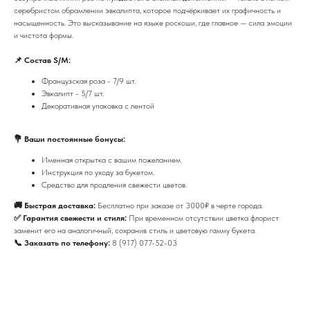
серебристом обрамлении эвкалипта, которое подчёркивает их графичность и
насыщенность. Это высказывание на языке роскоши, где главное — сила эмоции
и чистота формы.
📌 Состав S/M:
Французская роза - 7/9 шт.
Эвкалипт - 5/7 шт.
Декоративная упаковка с лентой
💐 Ваши постоянные бонусы:
Именная открытка с вашим пожеланием.
Инструкция по уходу за букетом.
Средство для продления свежести цветов.
🚚 Быстрая доставка:
Бесплатно при заказе от 3000₽ в черте города.
✅ Гарантия свежести и стиля:
При временном отсутствии цветка флорист
заменит его на аналогичный, сохранив стиль и цветовую гамму букета.
📞 Заказать по телефону:
8 (917) 077-52-03