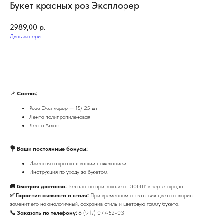
Букет красных роз Эксплорер
2989,00
р.
День матери
Купить
📌
Состав:
Роза Эксплорер — 15/ 25 шт
Лента полипропиленовая
Лента Атлас
💐 Ваши постоянные бонусы:
Именная открытка с вашим пожеланием.
Инструкция по уходу за букетом.
🚚 Быстрая доставка:
Бесплатно при заказе от 3000₽ в черте города.
✅ Гарантия свежести и стиля:
При временном отсутствии цветка флорист
заменит его на аналогичный, сохранив стиль и цветовую гамму букета.
📞 Заказать по телефону:
8 (917) 077-52-03