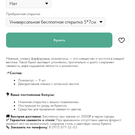
Прибукетная открытка
Купить
Нежные, словно фарфоровые, лизиантусы — это изящество и чистота в каждой
веточке. Такой букет выглядит утончённо, трогательно и долго сохраняет
свежесть, даря ощущение лёгкости и романтики.
📌
Состав:
Лизиантус — 9 шт.
Декоративная пленка с атласной лентой
💐 Ваши постоянные бонусы:
Именная открытка с вашим пожеланием.
Инструкция по уходу за букетом.
Средство для продления свежести цветов.
🚚 Быстрая доставка:
Бесплатно при заказе от 3000₽ в черте города.
✅ Гарантия свежести и стиля:
При временном отсутствии цветка флорист
заменит его на аналогичный, сохранив стиль и цветовую гамму букета.
📞 Заказать по телефону:
8 (917) 077-52-03