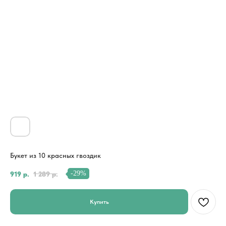
Букет из 10 красных гвоздик
-29%
919
р.
1 289
р.
Купить