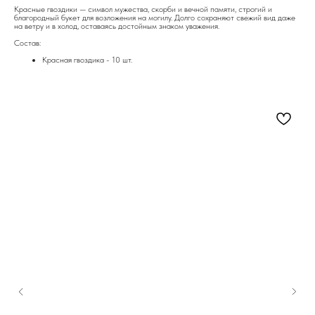
Красные гвоздики — символ мужества, скорби и вечной памяти, строгий и
благородный букет для возложения на могилу. Долго сохраняют свежий вид даже
на ветру и в холод, оставаясь достойным знаком уважения.
Состав:
Красная гвоздика - 10 шт.