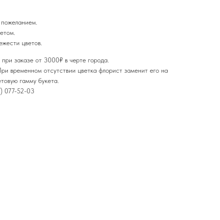
 пожеланием.
етом.
ежести цветов.
 при заказе от 3000₽ в черте города.
ри временном отсутствии цветка флорист заменит его на
етовую гамму букета.
7) 077-52-03