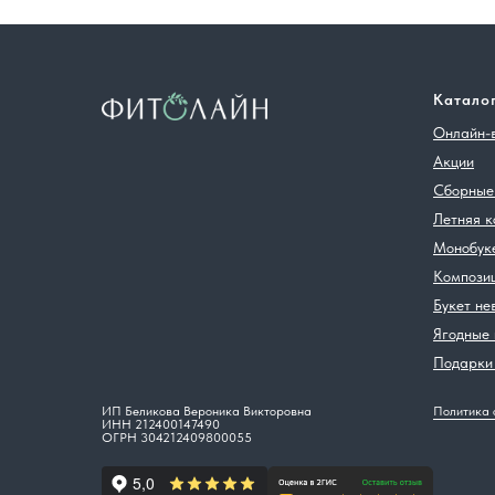
Катало
Онлайн-
Акции
Сборные
Летняя к
Монобук
Компози
Букет не
Ягодные
Подарки 
ИП Беликова Вероника Викторовна
Политика 
ИНН 212400147490
ОГРН 304212409800055