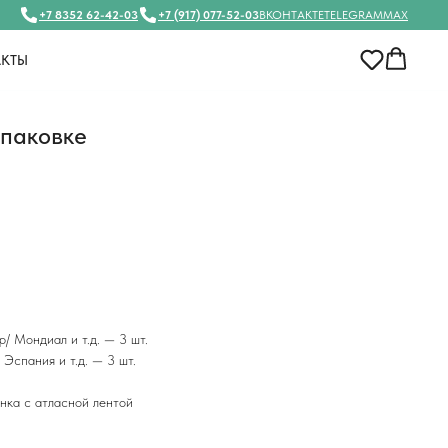
+7 8352 62-42-03
+7 (917) 077-52-03
ВКОНТАКТЕ
TELEGRAM
MAX
АКТЫ
упаковке
/ Мондиал и т.д. — 3 шт.
Эспания и т.д. — 3 шт.
енка с атласной лентой