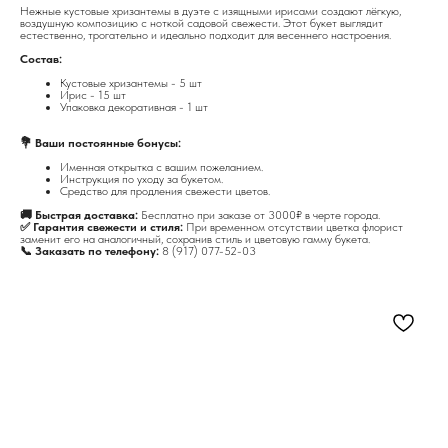
Нежные кустовые хризантемы в дуэте с изящными ирисами создают лёгкую,
воздушную композицию с ноткой садовой свежести. Этот букет выглядит
естественно, трогательно и идеально подходит для весеннего настроения.
Состав:
Кустовые хризантемы - 5 шт
Ирис - 15 шт
Упаковка декоративная - 1 шт
💐 Ваши постоянные бонусы:
Именная открытка с вашим пожеланием.
Инструкция по уходу за букетом.
Средство для продления свежести цветов.
🚚 Быстрая доставка:
Бесплатно при заказе от 3000₽ в черте города.
✅ Гарантия свежести и стиля:
При временном отсутствии цветка флорист
заменит его на аналогичный, сохранив стиль и цветовую гамму букета.
📞 Заказать по телефону:
8 (917) 077-52-03