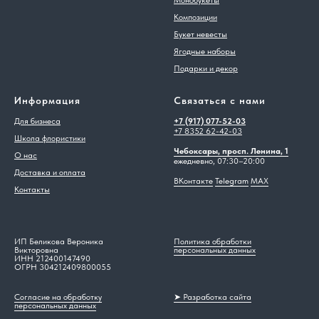
Композиции
Букет невесты
Ягодные наборы
Подарки и декор
Информация
Связаться с нами
Для бизнеса
+7 (917) 077-52-03
+7 8352 62-42-03
Школа флористики
Чебоксары, просп. Ленина, 1
О нас
ежедневно, 07:30–20:00
Доставка и оплата
ВКонтакте
Telegram
MAX
Контакты
ИП Беликова Вероника
Политика обработки
Викторовна
персональных данных
ИНН 212400147490
ОГРН 304212409800055
Согласие на обработку
➤ Разработка сайта
персональных данных