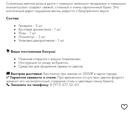
Солнечные желтые розы в дуэте с нежными зелеными гвоздиками и изящными
лизиантусами создают свежий, стильный и очень гармоничный букет. Эта
композиция дарит ощущение весны, радости и безупречного вкуса.
Состав:
Гвоздика - 5 шт
Кустовая хризантема - 1 шт
Розы - 7 шт
Лизиантус - 3 шт
Упаковка декоративная - 1 шт
💐 Ваши постоянные бонусы:
Именная открытка с вашим пожеланием.
Инструкция по уходу за букетом.
Средство для продления свежести цветов.
🚚 Быстрая доставка:
Бесплатно при заказе от 3000₽ в черте города.
✅ Гарантия свежести и стиля:
При временном отсутствии цветка флорист
заменит его на аналогичный, сохранив стиль и цветовую гамму букета.
📞 Заказать по телефону:
8 (917) 077-52-03