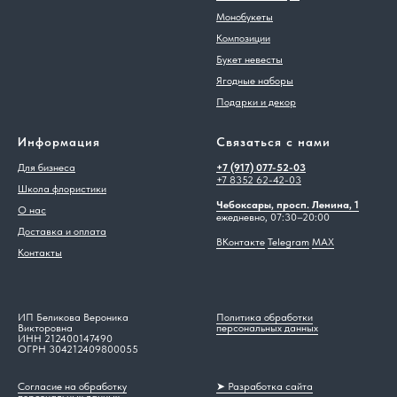
Монобукеты
Композиции
Букет невесты
Ягодные наборы
Подарки и декор
Информация
Связаться с нами
Для бизнеса
+7 (917) 077-52-03
+7 8352 62-42-03
Школа флористики
Чебоксары, просп. Ленина, 1
О нас
ежедневно, 07:30–20:00
Доставка и оплата
ВКонтакте
Telegram
MAX
Контакты
ИП Беликова Вероника
Политика обработки
Викторовна
персональных данных
ИНН 212400147490
ОГРН 304212409800055
Согласие на обработку
➤ Разработка сайта
персональных данных