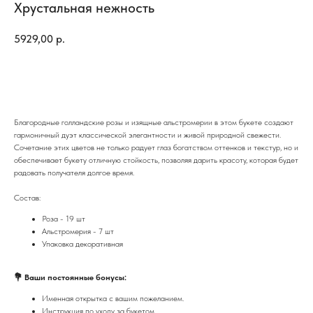
Хрустальная нежность
5929,00
р.
Купить
Благородные голландские розы и изящные альстромерии в этом букете создают
гармоничный дуэт классической элегантности и живой природной свежести.
Сочетание этих цветов не только радует глаз богатством оттенков и текстур, но и
обеспечивает букету отличную стойкость, позволяя дарить красоту, которая будет
радовать получателя долгое время.
Состав:
Роза - 19 шт
Альстромерия - 7 шт
Упаковка декоративная
💐 Ваши постоянные бонусы:
Именная открытка с вашим пожеланием.
Инструкция по уходу за букетом.