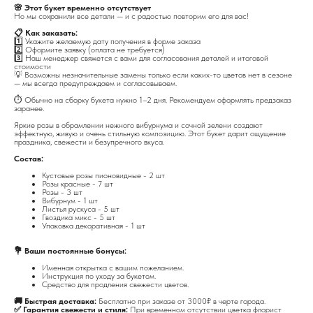
🌸 Этот букет временно отсутствует
Но мы сохранили все детали — и с радостью повторим его для вас!
📋 Как заказать:
1️⃣ Укажите желаемую дату получения в форме заказа
2️⃣ Оформите заявку (оплата не требуется)
3️⃣ Наш менеджер свяжется с вами для согласования деталей и итоговой
стоимости
💡 Возможны незначительные замены только если каких-то цветов нет в сезоне
— мы всегда предупреждаем и согласовываем.
⏱️ Обычно на сборку букета нужно 1–2 дня. Рекомендуем оформлять предзаказ
заранее.
Яркие розы в обрамлении нежного вибурнума и сочной зелени создают
эффектную, живую и очень стильную композицию. Этот букет дарит ощущение
праздника, свежести и безупречного вкуса.
Состав:
Кустовые розы пионовидные - 2 шт
Розы красные - 7 шт
Розы - 3 шт
Вибурнум - 1 шт
Листья рускуса - 5 шт
Гвоздика микс - 5 шт
Упаковка декоративная - 1 шт
💐 Ваши постоянные бонусы:
Именная открытка с вашим пожеланием.
Инструкция по уходу за букетом.
Средство для продления свежести цветов.
🚚 Быстрая доставка:
Бесплатно при заказе от 3000₽ в черте города.
✅ Гарантия свежести и стиля:
При временном отсутствии цветка флорист