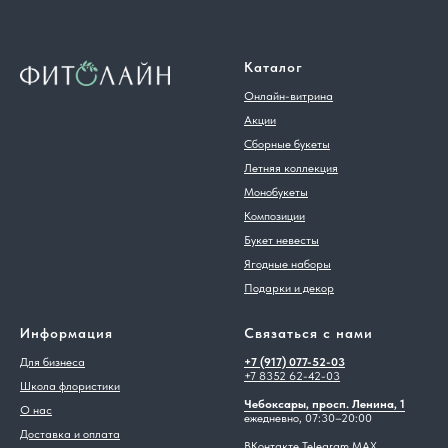
Каталог
Онлайн-витрина
Акции
Сборные букеты
Летняя коллекция
Монобукеты
Композиции
Букет невесты
Ягодные наборы
Подарки и декор
Информация
Связаться с нами
Для бизнеса
+7 (917) 077-52-03
+7 8352 62-42-03
Школа флористики
Чебоксары, просп. Ленина, 1
О нас
ежедневно, 07:30–20:00
Доставка и оплата
ВКонтакте
Telegram
MAX