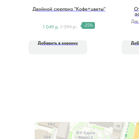
Двойной сюрприз "Кофе+цветы"
От
а
Для 
-25%
1 049
р.
1 399
р.
Добавить в корзину
Доб
Фитолайн
Магазин цветов в Чебоксарах
Магазин подарков и сувениров в Чебоксарах