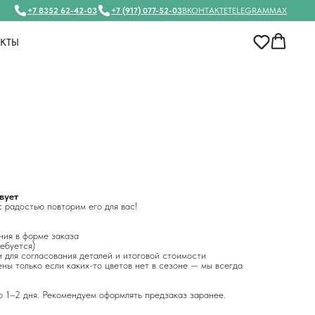
+7 8352 62-42-03
+7 (917) 077-52-03
ВКОНТАКТЕ
TELEGRAM
MAX
АКТЫ
вует
 радостью повторим его для вас!
ния в форме заказа
ребуется)
 для согласования деталей и итоговой стоимости
ны только если каких-то цветов нет в сезоне — мы всегда
о 1–2 дня. Рекомендуем оформлять предзаказ заранее.