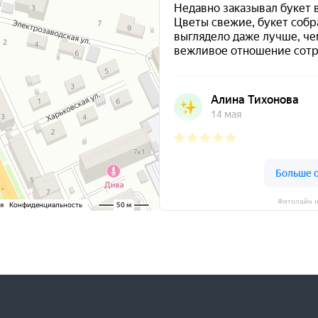
Фитолайн н