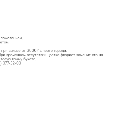
 пожеланием.
етом.
 при заказе от 3000₽ в черте города.
ри временном отсутствии цветка флорист заменит его на
етовую гамму букета.
7) 077-52-03