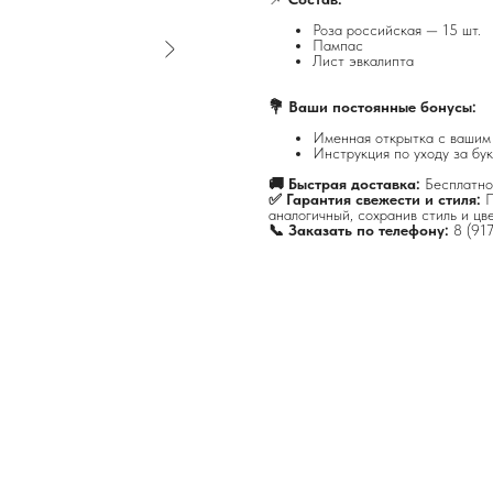
Роза российская — 15 шт.
Пампас
Лист эвкалипта
💐 Ваши постоянные бонусы:
Именная открытка с вашим
Инструкция по уходу за бук
🚚 Быстрая доставка:
Бесплатно
✅ Гарантия свежести и стиля:
П
аналогичный, сохранив стиль и цв
📞 Заказать по телефону:
8 (91