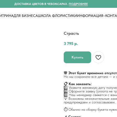
ДОСТАВКА ЦВЕТОВ В ЧЕБОКСАРАХ.
ПОДРОБНЕЕ
ИТРИНА
ДЛЯ БИЗНЕСА
ШКОЛА ФЛОРИСТИКИ
ИНФОРМАЦИЯ
КОНТ
Страсть
3 795
р.
Купить
🌸 Этот букет временно отсутст
Но мы сохранили все детали — и с
📋 Как заказать:
1️⃣ Укажите желаемую дату получе
2️⃣ Оформите заявку (оплата не т
3️⃣ Наш менеджер свяжется с вами
💡 Возможны незначительные заме
предупреждаем и согласовываем.
⏱️ Обычно на сборку букета нужн
📌
Состав: