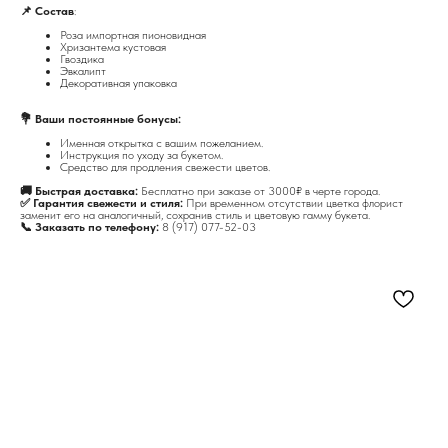
📌 Состав
:
Роза импортная пионовидная
Хризантема кустовая
Гвоздика
Эвкалипт
Декоративная упаковка
💐 Ваши постоянные бонусы:
Именная открытка с вашим пожеланием.
Инструкция по уходу за букетом.
Средство для продления свежести цветов.
🚚 Быстрая доставка:
Бесплатно при заказе от 3000₽ в черте города.
✅ Гарантия свежести и стиля:
При временном отсутствии цветка флорист
заменит его на аналогичный, сохранив стиль и цветовую гамму букета.
📞 Заказать по телефону:
8 (917) 077-52-03