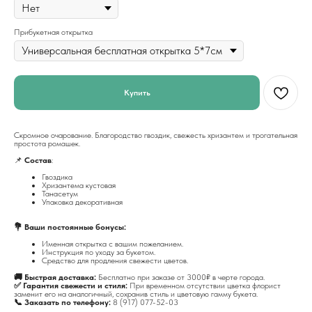
Прибукетная открытка
Купить
Скромное очарование. Благородство гвоздик, свежесть хризантем и трогательная
простота ромашек.
📌
Состав
:
Гвоздика
Хризантема кустовая
Танасетум
Упаковка декоративная
💐 Ваши постоянные бонусы:
Именная открытка с вашим пожеланием.
Инструкция по уходу за букетом.
Средство для продления свежести цветов.
🚚 Быстрая доставка:
Бесплатно при заказе от 3000₽ в черте города.
✅ Гарантия свежести и стиля:
При временном отсутствии цветка флорист
заменит его на аналогичный, сохранив стиль и цветовую гамму букета.
📞 Заказать по телефону:
8 (917) 077-52-03