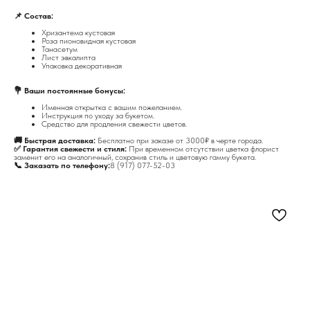
📌 Состав:
Хризантема кустовая
Роза пионовидная кустовая
Танасетум
Лист эвкалипта
Упаковка декоративная
💐 Ваши постоянные бонусы:
Именная открытка с вашим пожеланием.
Инструкция по уходу за букетом.
Средство для продления свежести цветов.
🚚 Быстрая доставка:
Бесплатно при заказе от 3000₽ в черте города.
✅ Гарантия свежести и стиля:
При временном отсутствии цветка флорист
заменит его на аналогичный, сохранив стиль и цветовую гамму букета.
📞 Заказать по телефону:
8 (917) 077-52-03