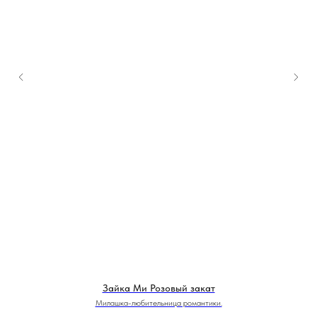
Зайка Ми Розовый закат
Милашка-любительница романтики.