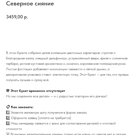
Северное сияние
3459,00
р.
Купить
В этом букете собрана целая коллекция цветочных характеров: строгая и
благородная калла, изящный дельфиниум, устремлённый вверх, яркая и солнечная
гербера, уютная кустовая хризантема и, конечно, королевская голландская роза.
Листья фисташки добавляют композиции свежести и лёгкой дымки, а
декоративная упаковка ставит элегантную точку. Этот букет — для тех, кто привык
получать лучшее и сразу всё.
🌸 Этот букет временно отсутствует
Но мы сохранили все детали — и с радостью повторим его для вас!
📋 Как заказать:
1️⃣ Укажите желаемую дату получения в форме заказа
2️⃣ Оформите заявку (оплата не требуется)
3️⃣ Наш менеджер свяжется с вами для согласования деталей и итоговой
стоимости
💡 Возможны незначительные замены только если каких-то цветов нет в сезоне