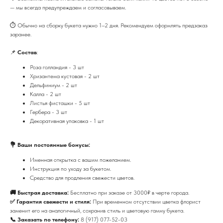
— мы всегда предупреждаем и согласовываем.
⏱️ Обычно на сборку букета нужно 1–2 дня. Рекомендуем оформлять предзаказ
заранее.
📌
Состав
:
Роза голландия - 3 шт
Хризантема кустовая - 2 шт
Дельфиниум - 2 шт
Калла - 2 шт
Листья фисташки - 5 шт
Гербера - 3 шт
Декоративная упаковка - 1 шт
💐 Ваши постоянные бонусы:
Именная открытка с вашим пожеланием.
Инструкция по уходу за букетом.
Средство для продления свежести цветов.
🚚 Быстрая доставка:
Бесплатно при заказе от 3000₽ в черте города.
✅ Гарантия свежести и стиля:
При временном отсутствии цветка флорист
заменит его на аналогичный, сохранив стиль и цветовую гамму букета.
📞 Заказать по телефону:
8 (917) 077-52-03