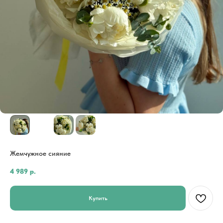
Жемчужное сияние
4 989
р.
Купить