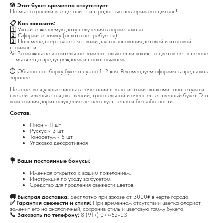
🌸 Этот букет временно отсутствует
Но мы сохранили все детали — и с радостью повторим его для вас!
📋 Как заказать:
1️⃣ Укажите желаемую дату получения в форме заказа
2️⃣ Оформите заявку (оплата не требуется)
3️⃣ Наш менеджер свяжется с вами для согласования деталей и итоговой
стоимости
💡 Возможны незначительные замены только если каких-то цветов нет в сезоне
— мы всегда предупреждаем и согласовываем.
⏱️ Обычно на сборку букета нужно 1–2 дня. Рекомендуем оформлять предзаказ
заранее.
Нежные, воздушные пионы в сочетании с золотистыми шапками танасетума и
свежей зеленью создают лёгкий, трогательный и очень естественный букет. Эта
композиция дарит ощущение летнего луга, тепла и беззаботности.
Состав:
Пион - 11 шт
Рускус - 3 шт
Танасетум - 5 шт
Упаковка декоративная
💐 Ваши постоянные бонусы:
Именная открытка с вашим пожеланием.
Инструкция по уходу за букетом.
Средство для продления свежести цветов.
🚚 Быстрая доставка:
Бесплатно при заказе от 3000₽ в черте города.
✅ Гарантия свежести и стиля:
При временном отсутствии цветка флорист
заменит его на аналогичный, сохранив стиль и цветовую гамму букета.
📞 Заказать по телефону:
8 (917) 077-52-03