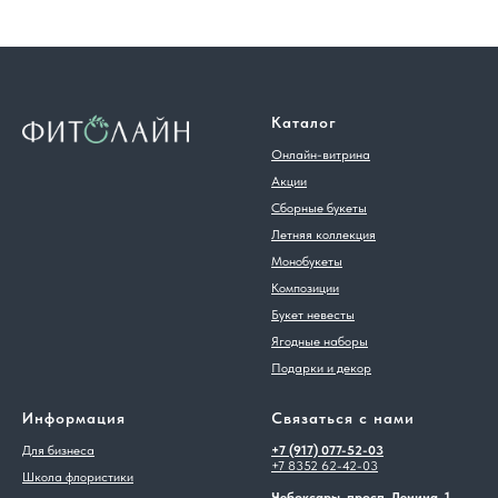
Каталог
Онлайн-витрина
Акции
Сборные букеты
Летняя коллекция
Монобукеты
Композиции
Букет невесты
Ягодные наборы
Подарки и декор
Информация
Связаться с нами
Для бизнеса
+7 (917) 077-52-03
+7 8352 62-42-03
Школа флористики
Чебоксары, просп. Ленина, 1