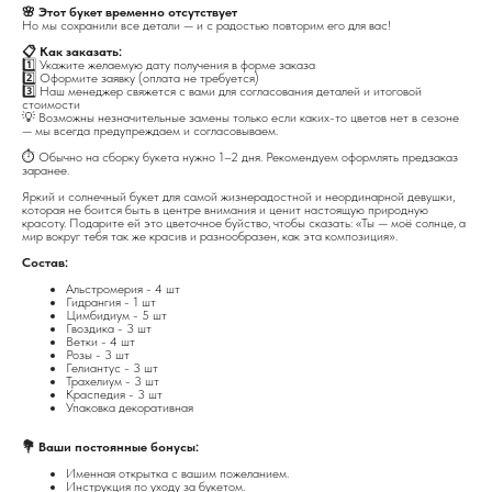
🌸 Этот букет временно отсутствует
Но мы сохранили все детали — и с радостью повторим его для вас!
📋 Как заказать:
1️⃣ Укажите желаемую дату получения в форме заказа
2️⃣ Оформите заявку (оплата не требуется)
3️⃣ Наш менеджер свяжется с вами для согласования деталей и итоговой
стоимости
💡 Возможны незначительные замены только если каких-то цветов нет в сезоне
— мы всегда предупреждаем и согласовываем.
⏱️ Обычно на сборку букета нужно 1–2 дня. Рекомендуем оформлять предзаказ
заранее.
Яркий и солнечный букет для самой жизнерадостной и неординарной девушки,
которая не боится быть в центре внимания и ценит настоящую природную
красоту. Подарите ей это цветочное буйство, чтобы сказать: «Ты — моё солнце, а
мир вокруг тебя так же красив и разнообразен, как эта композиция».
Состав:
Альстромерия - 4 шт
Гидрангия - 1 шт
Цимбидиум - 5 шт
Гвоздика - 3 шт
Ветки - 4 шт
Розы - 3 шт
Гелиантус - 3 шт
Трахелиум - 3 шт
Краспедия - 3 шт
Упаковка декоративная
💐 Ваши постоянные бонусы:
Именная открытка с вашим пожеланием.
Инструкция по уходу за букетом.