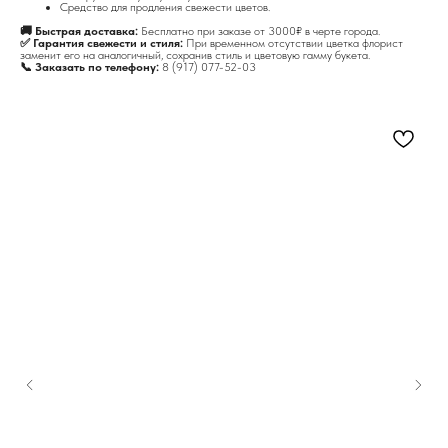
Средство для продления свежести цветов.
🚚 Быстрая доставка:
Бесплатно при заказе от 3000₽ в черте города.
✅ Гарантия свежести и стиля:
При временном отсутствии цветка флорист
заменит его на аналогичный, сохранив стиль и цветовую гамму букета.
📞 Заказать по телефону:
8 (917) 077-52-03