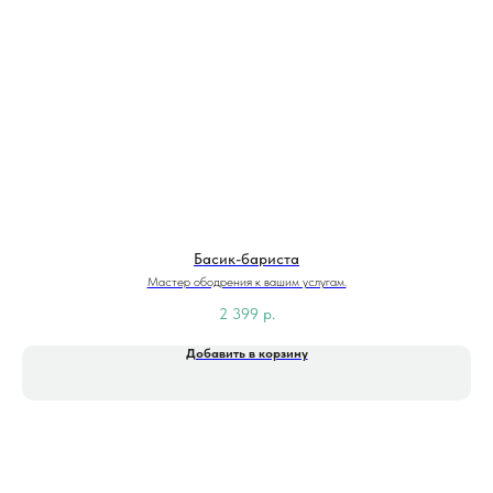
Басик-бариста
Мастер ободрения к вашим услугам.
2 399
р.
Добавить в корзину