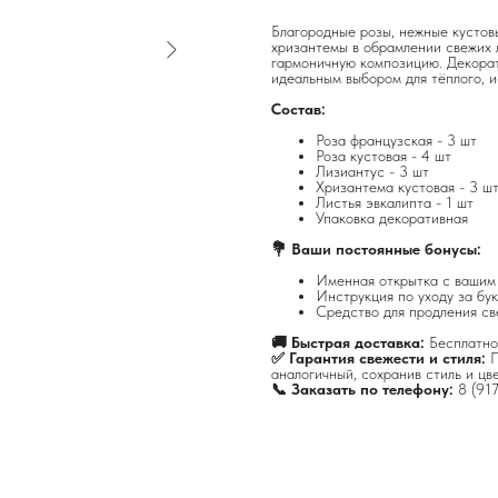
Благородные розы, нежные кустов
хризантемы в обрамлении свежих 
гармоничную композицию. Декорати
идеальным выбором для тёплого, 
Состав:
Роза французская - 3 шт
Роза кустовая - 4 шт
Лизиантус - 3 шт
Хризантема кустовая - 3 ш
Листья эвкалипта - 1 шт
Упаковка декоративная
💐 Ваши постоянные бонусы:
Именная открытка с вашим
Инструкция по уходу за бук
Средство для продления св
🚚 Быстрая доставка:
Бесплатно
✅ Гарантия свежести и стиля:
П
аналогичный, сохранив стиль и цв
📞 Заказать по телефону:
8 (91