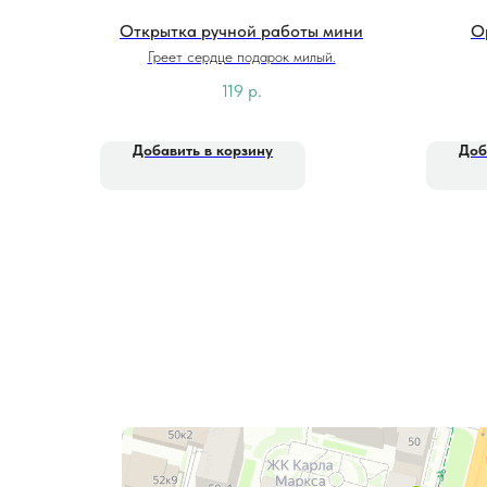
Открытка ручной работы мини
О
Греет сердце подарок милый.
119
р.
Добавить в корзину
Доб
Фитолайн
Магазин цветов в Чебоксарах
Магазин подарков и сувениров в Чебоксарах