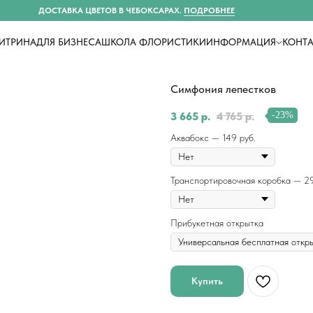
ДОСТАВКА ЦВЕТОВ В ЧЕБОКСАРАХ.
ПОДРОБНЕЕ
ИТРИНА
ДЛЯ БИЗНЕСА
ШКОЛА ФЛОРИСТИКИ
ИНФОРМАЦИЯ
КОНТ
Симфония лепестков
3 665
р.
4 765
р.
-23%
Аквабокс — 149 руб.
Транспортировочная коробка — 29
Прибукетная открытка
Купить