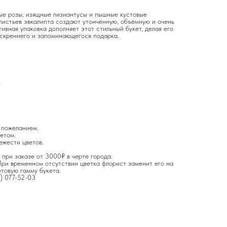
ые розы, изящные лизиантусы и пышные кустовые
листьев эвкалипта создают утончённую, объёмную и очень
вная упаковка дополняет этот стильный букет, делая его
искреннего и запоминающегося подарка.
т
 пожеланием.
етом.
ежести цветов.
 при заказе от 3000₽ в черте города.
ри временном отсутствии цветка флорист заменит его на
етовую гамму букета.
7) 077-52-03