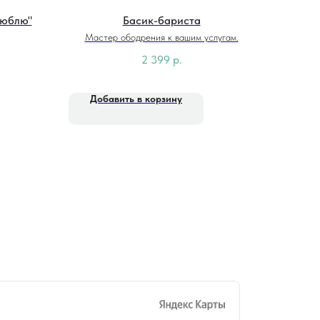
люблю"
Басик-бариста
Мастер ободрения к вашим услугам.
2 399
р.
Добавить в корзину