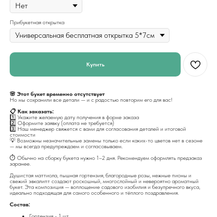
Прибукетная открытка
Купить
🌸 Этот букет временно отсутствует
Но мы сохранили все детали — и с радостью повторим его для вас!
📋 Как заказать:
1️⃣ Укажите желаемую дату получения в форме заказа
2️⃣ Оформите заявку (оплата не требуется)
3️⃣ Наш менеджер свяжется с вами для согласования деталей и итоговой
стоимости
💡 Возможны незначительные замены только если каких-то цветов нет в сезоне
— мы всегда предупреждаем и согласовываем.
⏱️ Обычно на сборку букета нужно 1–2 дня. Рекомендуем оформлять предзаказ
заранее.
Душистая маттиола, пышная гортензия, благородные розы, нежные пионы и
свежий эвкалипт создают роскошный, многослойный и невероятно ароматный
букет. Эта композиция — воплощение садового изобилия и безупречного вкуса,
идеально подходящая для самого особенного и тёплого поздравления.
Состав:
Гортензия - 1 шт