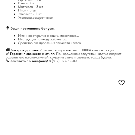
Розы - 3 шт
Маттиола - 3 шт
Пион - 3 шт
Эвкалипт - 1 шт
Упаковка декоративная
💐 Ваши постоянные бонусы:
Именная открытка с вашим пожеланием.
Инструкция по уходу за букетом.
Средство для продления свежести цветов.
🚚 Быстрая доставка:
Бесплатно при заказе от 3000₽ в черте города.
✅ Гарантия свежести и стиля:
При временном отсутствии цветка флорист
заменит его на аналогичный, сохранив стиль и цветовую гамму букета.
📞 Заказать по телефону:
8 (917) 077-52-03