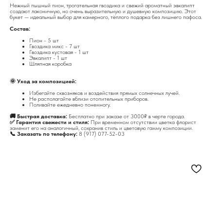
Нежный пышный пион, трогательная гвоздика и свежий ароматный эвкалипт
создают лаконичную, но очень выразительную и душевную композицию. Этот
букет — идеальный выбор для камерного, тёплого подарка без лишнего пафоса.
Состав:
Пион - 5 шт
Гвоздика микс - 7 шт
Гвоздика кустовая - 1 шт
Эвкалипт - 1 шт
Шляпная коробка
🌞 Уход за композицией:
Избегайте сквозняков и воздействия прямых солнечных лучей.
Не располагайте вблизи отопительных приборов.
Поливайте ежедневно понемногу.
🚚 Быстрая доставка:
Бесплатно при заказе от 3000₽ в черте города.
✅ Гарантия свежести и стиля:
При временном отсутствии цветка флорист
заменит его на аналогичный, сохранив стиль и цветовую гамму композиции.
📞 Заказать по телефону:
8 (917) 077-52-03