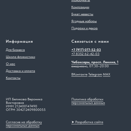
Композиции
Букет невесты
Ягодные наборы
Подарки и декор
Информация
Связаться с нами
Для бизнеса
+7 (917) 077-52-03
+7 8352 62-42-03
Школа флористики
Чебоксары, просп. Ленина, 1
О нас
ежедневно, 07:30–20:00
Доставка и оплата
ВКонтакте
Telegram
MAX
Контакты
ИП Беликова Вероника
Политика обработки
Викторовна
персональных данных
ИНН 212400147490
ОГРН 304212409800055
Согласие на обработку
➤ Разработка сайта
персональных данных