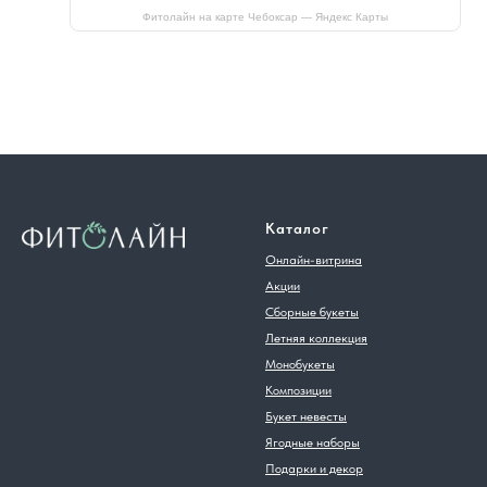
Фитолайн на карте Чебоксар — Яндекс Карты
Каталог
Онлайн-витрина
Акции
Сборные букеты
Летняя коллекция
Монобукеты
Композиции
Букет невесты
Ягодные наборы
Подарки и декор