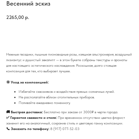
Весенний эскиз
2265,00
р.
Купить
Нежные гвоздики, пышные пионовидные розы, изящная альстромерия, воздушный
лизиантус и душистый эвкалипт — в этом букете собраны текстуры и ароматы
для настоящего эстетического наслаждения. Роскошная, долго стоящая
композиция для тех, кто выбирает лучшее.
🌞 Уход за композицией:
Избегайте сквозняков и воздействия прямых солнечных лучей.
Не располагайте вблизи отопительных приборов.
Поливайте ежедневно понемногу.
🚚 Быстрая доставка:
Бесплатно при заказе от 3000₽ в черте города.
✅ Гарантия свежести и стиля:
При временном отсутствии цветка флорист
заменит его на аналогичный, сохранив стиль и цветовую гамму композиции.
📞 Заказать по телефону:
8 (917) 077-52-03