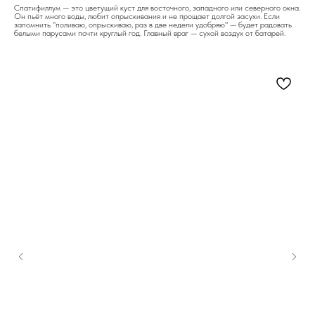
Спатифиллум — это цветущий куст для восточного, западного или северного окна.
Он пьёт много воды, любит опрыскивания и не прощает долгой засухи. Если
запомнить "поливаю, опрыскиваю, раз в две недели удобряю" — будет радовать
белыми парусами почти круглый год. Главный враг — сухой воздух от батарей.