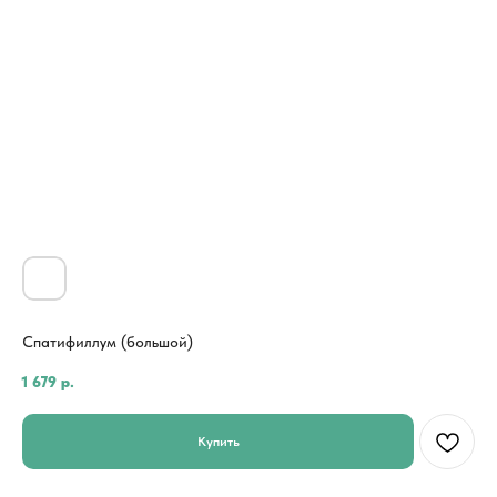
Спатифиллум (большой)
1 679
р.
Купить