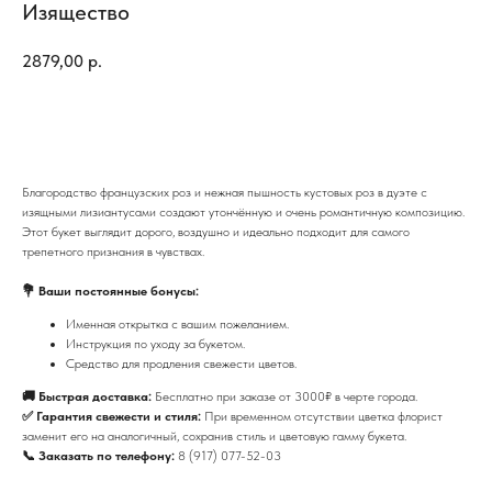
Изящество
2879,00
р.
Купить
Благородство французских роз и нежная пышность кустовых роз в дуэте с
изящными лизиантусами создают утончённую и очень романтичную композицию.
Этот букет выглядит дорого, воздушно и идеально подходит для самого
трепетного признания в чувствах.
💐 Ваши постоянные бонусы:
Именная открытка с вашим пожеланием.
Инструкция по уходу за букетом.
Средство для продления свежести цветов.
🚚 Быстрая доставка:
Бесплатно при заказе от 3000₽ в черте города.
✅ Гарантия свежести и стиля:
При временном отсутствии цветка флорист
заменит его на аналогичный, сохранив стиль и цветовую гамму букета.
📞 Заказать по телефону:
8 (917) 077-52-03