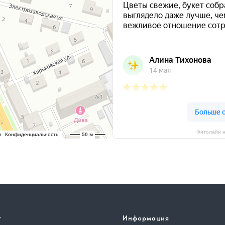
Фитолайн н
г
Информация