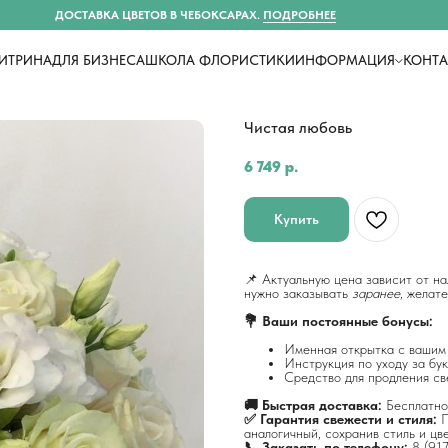
ДОСТАВКА ЦВЕТОВ В ЧЕБОКСАРАХ.
ПОДРОБНЕЕ
ИТРИНА
ДЛЯ БИЗНЕСА
ШКОЛА ФЛОРИСТИКИ
ИНФОРМАЦИЯ
КОНТ
Чистая любовь
6 749
р.
Купить
📌 Актуальную цена зависит от на
нужно заказывать
заранее
, желат
💐 Ваши постоянные бонусы:
Именная открытка с вашим
Инструкция по уходу за бук
Средство для продления св
🚚 Быстрая доставка:
Бесплатно
✅ Гарантия свежести и стиля:
П
аналогичный, сохранив стиль и цв
📞 Заказать по телефону:
8 (91