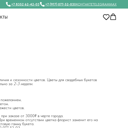
+7 8352 62-42-03
+7 (917) 077-52-03
ВКОНТАКТЕ
TELEGRAM
MAX
АКТЫ
личия и сезонности цветов. Цветы для свадебных букетов
ельно за
2-3 недели
.
 пожеланием.
етом.
ежести цветов.
 при заказе от 3000₽ в черте города.
ри временном отсутствии цветка флорист заменит его на
етовую гамму букета.
7) 077-52-03