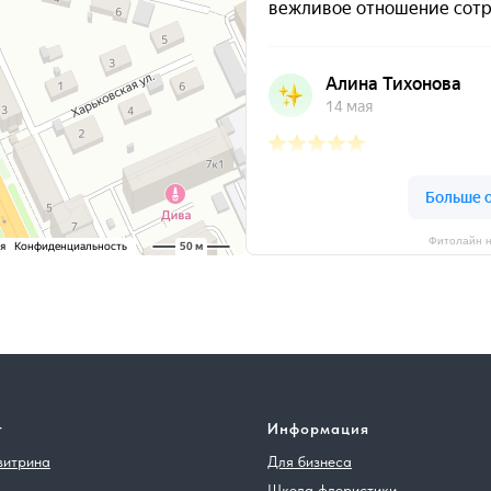
Фитолайн н
г
Информация
витрина
Для бизнеса
Школа флористики