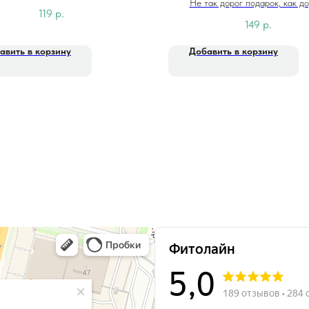
Не так дорог подарок, как д
119
р.
внимание...
149
р.
авить в корзину
Добавить в корзину