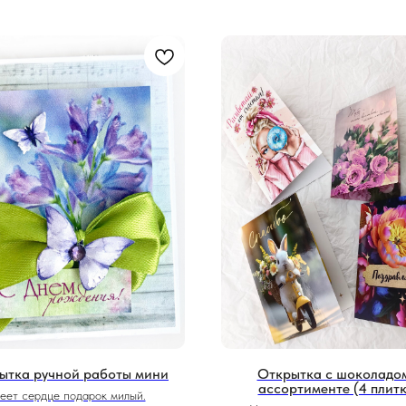
ытка ручной работы мини
Открытка с шоколадо
ассортименте (4 плитк
реет сердце подарок милый.