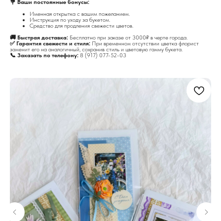
💐 Ваши постоянные бонусы:
Именная открытка с вашим пожеланием.
Инструкция по уходу за букетом.
Средство для продления свежести цветов.
🚚 Быстрая доставка:
Бесплатно при заказе от 3000₽ в черте города.
✅ Гарантия свежести и стиля:
При временном отсутствии цветка флорист
заменит его на аналогичный, сохранив стиль и цветовую гамму букета.
📞 Заказать по телефону:
8 (917) 077-52-03