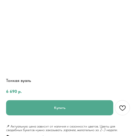
Тонкая вуаль
6 690
р.
Купить
📌 Актуальную цена зависит от наличия и сезонности цветов. Цветы для
свадебных букетов нужно заказывать
заранее
, желательно за
2-3 недели
.