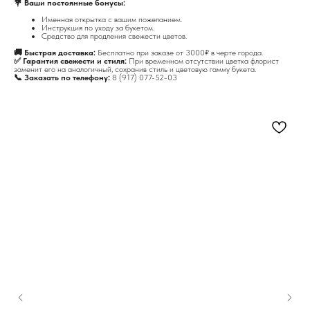
💐 Ваши постоянные бонусы:
Именная открытка с вашим пожеланием.
Инструкция по уходу за букетом.
Средство для продления свежести цветов.
🚚 Быстрая доставка:
Бесплатно при заказе от 3000₽ в черте города.
✅ Гарантия свежести и стиля:
При временном отсутствии цветка флорист
заменит его на аналогичный, сохранив стиль и цветовую гамму букета.
📞 Заказать по телефону:
8 (917) 077-52-03