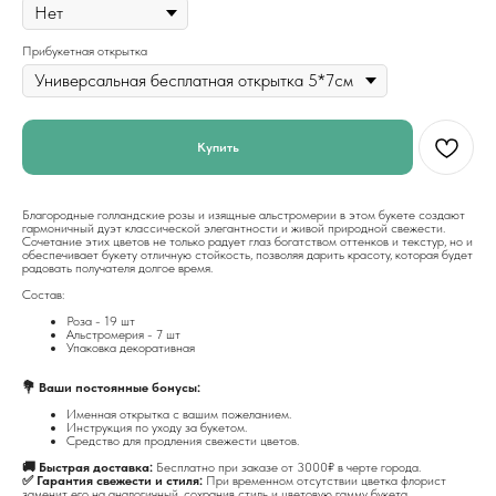
Прибукетная открытка
Купить
Благородные голландские розы и изящные альстромерии в этом букете создают
гармоничный дуэт классической элегантности и живой природной свежести.
Сочетание этих цветов не только радует глаз богатством оттенков и текстур, но и
обеспечивает букету отличную стойкость, позволяя дарить красоту, которая будет
радовать получателя долгое время.
Состав:
Роза - 19 шт
Альстромерия - 7 шт
Упаковка декоративная
💐 Ваши постоянные бонусы:
Именная открытка с вашим пожеланием.
Инструкция по уходу за букетом.
Средство для продления свежести цветов.
🚚 Быстрая доставка:
Бесплатно при заказе от 3000₽ в черте города.
✅ Гарантия свежести и стиля:
При временном отсутствии цветка флорист
заменит его на аналогичный, сохранив стиль и цветовую гамму букета.