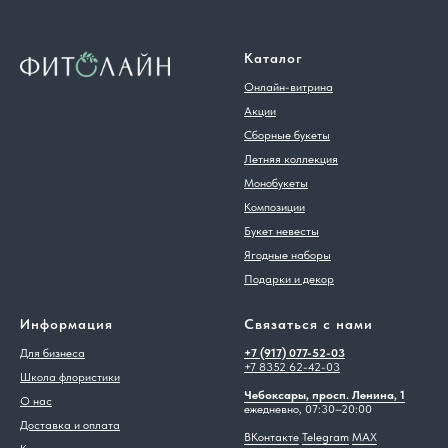
Каталог
Онлайн-витрина
Акции
Сборные букеты
Летняя коллекция
Монобукеты
Композиции
Букет невесты
Ягодные наборы
Подарки и декор
Информация
Связаться с нами
Для бизнеса
+7 (917) 077-52-03
+7 8352 62-42-03
Школа флористики
Чебоксары, просп. Ленина, 1
О нас
ежедневно, 07:30–20:00
Доставка и оплата
ВКонтакте
Telegram
MAX