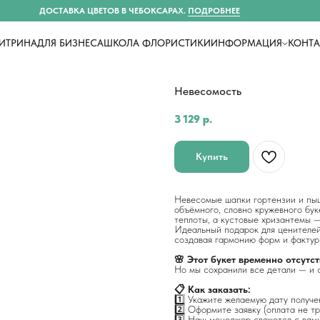
ДОСТАВКА ЦВЕТОВ В ЧЕБОКСАРАХ.
ПОДРОБНЕЕ
ИТРИНА
ДЛЯ БИЗНЕСА
ШКОЛА ФЛОРИСТИКИ
ИНФОРМАЦИЯ
КОНТ
Невесомость
3 129
р.
Купить
Невесомые шапки гортензии и пыш
объёмного, словно кружевного бу
теплоты, а кустовые хризантемы 
Идеальный подарок для ценителей 
создавая гармонию форм и фактур
🌸 Этот букет временно отсутст
Но мы сохранили все детали — и с
📋 Как заказать:
1️⃣ Укажите желаемую дату получе
2️⃣ Оформите заявку (оплата не т
3️⃣ Наш менеджер свяжется с вами