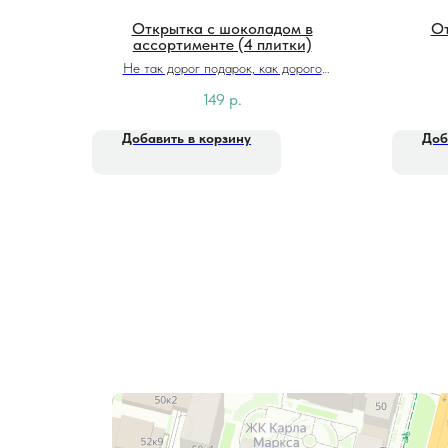
Открытка с шоколадом в
От
ассортименте (4 плитки)
Не так дорог подарок, как дорого
внимание...
149
р.
Добавить в корзину
Доб
Фитолайн
Магазин цветов в Чебоксарах
Магазин подарков и сувениров в Чебоксарах