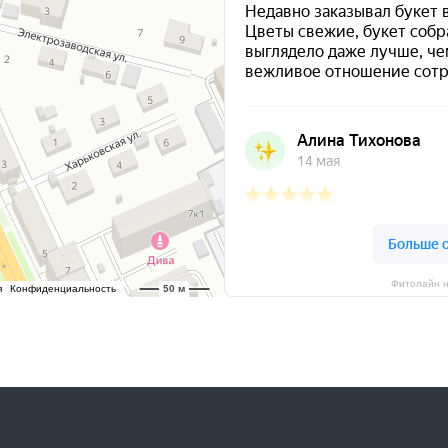
Фитолайн н