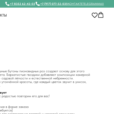
+7 8352 62-42-03
+7 (917) 077-52-03
ВКОНТАКТЕ
TELEGRAM
MAX
АКТЫ
ные бутоны пионовидных роз создают основу для этого
кета. Бархатистые гвоздики добавляют композиции камерной
— садовой лёгкости и естественной небрежности.
утончённой красоты, где каждый цветок звучит в унисон,
.
вует
 радостью повторим его для вас!
ния в форме заказа
ребуется)
 для согласования деталей и итоговой стоимости