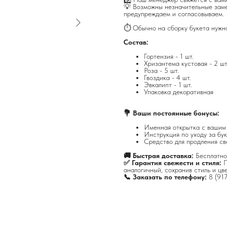
💡 Возможны незначительные заме
предупреждаем и согласовываем.
⏱️ Обычно на сборку букета нужн
Состав:
Гортензия - 1 шт.
Хризантема кустовая - 2 шт
Роза - 5 шт.
Гвоздика - 4 шт.
Эвкалипт - 1 шт.
Упаковка декоративная
💐 Ваши постоянные бонусы:
Именная открытка с вашим
Инструкция по уходу за бук
Средство для продления св
🚚 Быстрая доставка:
Бесплатно
✅ Гарантия свежести и стиля:
П
аналогичный, сохранив стиль и цв
📞 Заказать по телефону:
8 (91