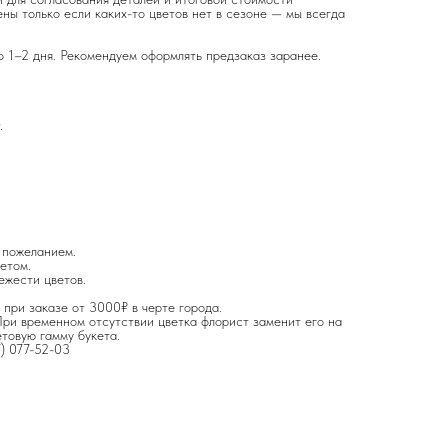
ны только если каких-то цветов нет в сезоне — мы всегда
о 1–2 дня. Рекомендуем оформлять предзаказ заранее.
.
 пожеланием.
етом.
ежести цветов.
 при заказе от 3000₽ в черте города.
ри временном отсутствии цветка флорист заменит его на
етовую гамму букета.
7) 077-52-03