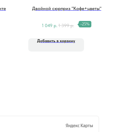
нте
Двойной сюрприз "Кофе+цветы"
-25%
1 049
р.
1 399
р.
Добавить в корзину