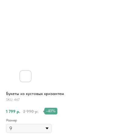
Букеты из кустовых хризантем
SKU:
467
-40%
1 799
р.
2 990
р.
Размер