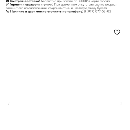
🚚 Быстрая доставка:
Бесплатно при заказе от 3000₽ в черте города.
✅ Гарантия свежести и стиля:
При временном отсутствии цветка флорист
заменит его на аналогичный, сохранив стиль и цветовую гамму букета.
📞 Наличие и цвет можно уточнить по телефону:
8 (917) 077-52-03